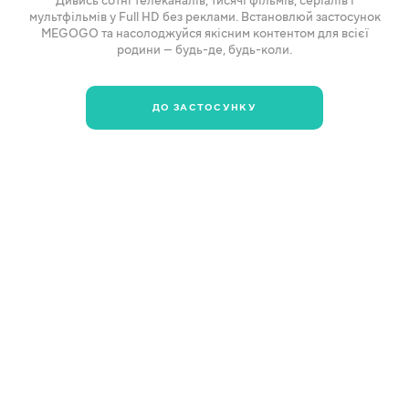
Дивись сотні телеканалів, тисячі фільмів, серіалів і
мультфільмів у Full HD без реклами. Встановлюй застосунок
MEGOGO та насолоджуйся якісним контентом для всієї
родини — будь-де, будь-коли.
ДО ЗАСТОСУНКУ